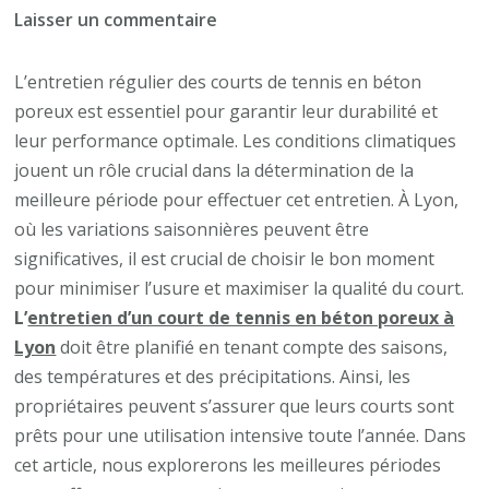
sur
Laisser un commentaire
C’est
quoi
L’entretien régulier des courts de tennis en béton
la
poreux est essentiel pour garantir leur durabilité et
meilleure
leur performance optimale. Les conditions climatiques
période
jouent un rôle crucial dans la détermination de la
de
meilleure période pour effectuer cet entretien. À Lyon,
l’année
où les variations saisonnières peuvent être
pour
significatives, il est crucial de choisir le bon moment
effectuer
pour minimiser l’usure et maximiser la qualité du court.
l’entretien
L’
entretien d’un court de tennis en béton poreux à
d’un
Lyon
doit être planifié en tenant compte des saisons,
court
des températures et des précipitations. Ainsi, les
de
propriétaires peuvent s’assurer que leurs courts sont
tennis
prêts pour une utilisation intensive toute l’année. Dans
en
cet article, nous explorerons les meilleures périodes