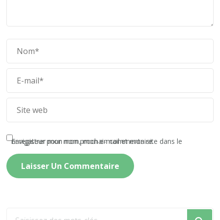
Enregistrer mon nom, mon e-mail et mon site dans le navigateur pour mon prochain commentaire.
Vous