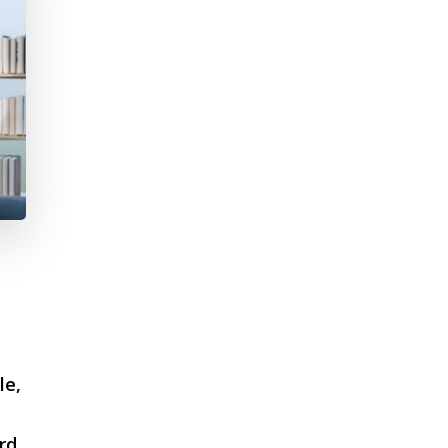
le,
rd.