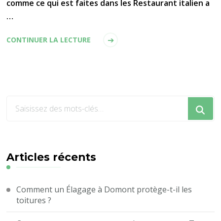
comme ce qui est faites dans les Restaurant italien a
…
CONTINUER LA LECTURE
Vous
recherchiez
quelque
chose
?
Articles récents
Comment un Élagage à Domont protège-t-il les
toitures ?