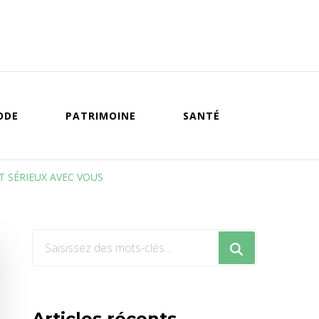
ODE
PATRIMOINE
SANTÉ
T SÉRIEUX AVEC VOUS
Vous
recherchiez
quelque
chose
Articles récents