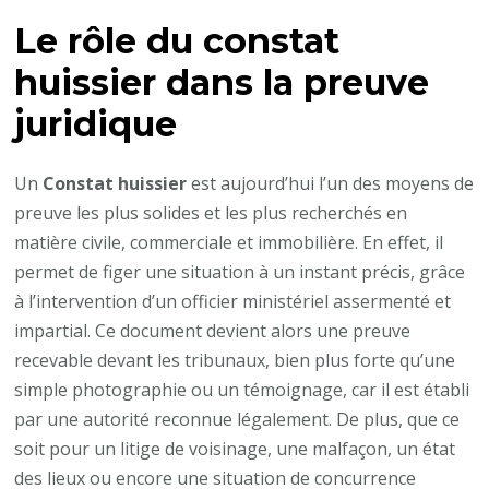
il
Le rôle du constat
la
présence
huissier dans la preuve
d’un
juridique
tiers
pour
Un
Constat huissier
est aujourd’hui l’un des moyens de
que
preuve les plus solides et les plus recherchés en
le
matière civile, commerciale et immobilière. En effet, il
constat
permet de figer une situation à un instant précis, grâce
huissier
à l’intervention d’un officier ministériel assermenté et
soit
impartial. Ce document devient alors une preuve
recevable
recevable devant les tribunaux, bien plus forte qu’une
?
simple photographie ou un témoignage, car il est établi
par une autorité reconnue légalement. De plus, que ce
soit pour un litige de voisinage, une malfaçon, un état
des lieux ou encore une situation de concurrence