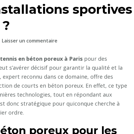
stallations sportives
 ?
sur
Laisser un commentaire
Pourquoi
choisir
 tennis en béton poreux à Paris
pour des
un
ut s’avérer décisif pour garantir la qualité et la
constructeur
s, expert reconnu dans ce domaine, offre des
de
tion de courts en béton poreux. En effet, ce type
court
rnières technologies, tout en répondant aux
de
 est donc stratégique pour quiconque cherche à
tennis
ier ordre.
en
béton
éton poreux pour les
poreux