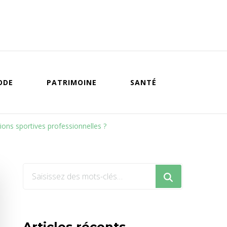
ODE
PATRIMOINE
SANTÉ
ions sportives professionnelles ?
Vous
recherchiez
quelque
chose
Articles récents