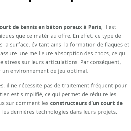
à
Paris
pour
ourt de tennis en béton poreux à Paris
, il est
des
installations
ques que ce matériau offre. En effet, ce type de
sportives
 la surface, évitant ainsi la formation de flaques et
professionnelles
il assure une meilleure absorption des chocs, ce qui
?
le stress sur leurs articulations. Par conséquent,
er un environnement de jeu optimal.
s, il ne nécessite pas de traitement fréquent pour
tien est simplifié, ce qui permet de réduire les
plus sur comment les
constructeurs d’un court de
 les dernières technologies dans leurs projets,