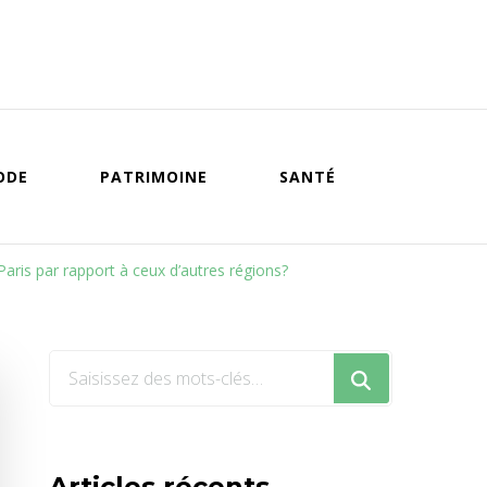
ODE
PATRIMOINE
SANTÉ
Paris par rapport à ceux d’autres régions?
Vous
recherchiez
quelque
chose
Articles récents