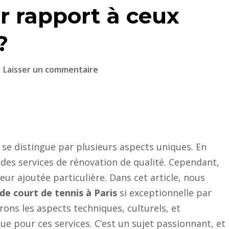
ar rapport à ceux
?
sur
Laisser un commentaire
Qu’est-
ce
qui
est
unique
se distingue par plusieurs aspects uniques. En
dans
 des services de rénovation de qualité. Cependant,
les
eur ajoutée particulière. Dans cet article, nous
services
de court de tennis à Paris
si exceptionnelle par
de
rénovation
ons les aspects techniques, culturels, et
de
que pour ces services. C’est un sujet passionnant, et