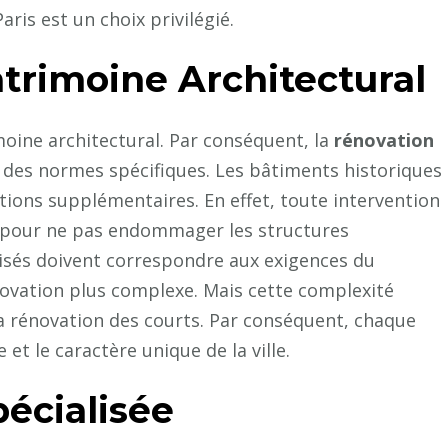
court
aris est un choix privilégié.
de
tennis
trimoine Architectural
à
Paris
moine architectural. Par conséquent, la
rénovation
par
 des normes spécifiques. Les bâtiments historiques
rapport
ions supplémentaires. En effet, toute intervention
à
ceux
er pour ne pas endommager les structures
d’autres
lisés doivent correspondre aux exigences du
régions?
novation plus complexe. Mais cette complexité
la rénovation des courts. Par conséquent, chaque
 et le caractère unique de la ville.
pécialisée