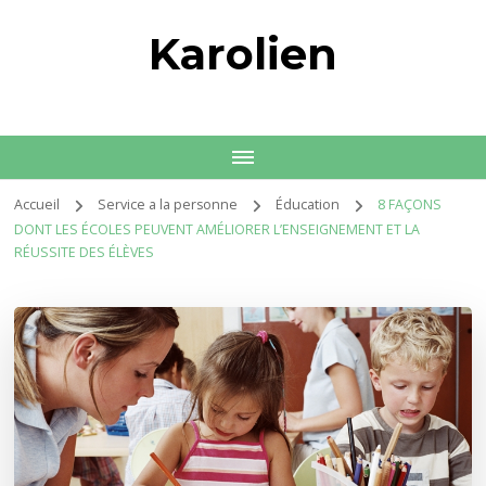
Karolien
Accueil
Service a la personne
Éducation
8 FAÇONS
DONT LES ÉCOLES PEUVENT AMÉLIORER L’ENSEIGNEMENT ET LA
RÉUSSITE DES ÉLÈVES