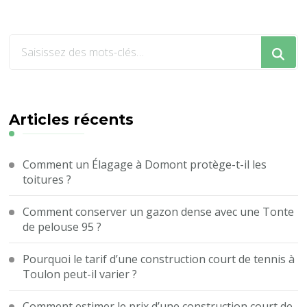
Vous
recherchiez
quelque
chose
?
Articles récents
Comment un Élagage à Domont protège-t-il les
toitures ?
Comment conserver un gazon dense avec une Tonte
de pelouse 95 ?
Pourquoi le tarif d’une construction court de tennis à
Toulon peut-il varier ?
Comment estimer le prix d’une construction court de