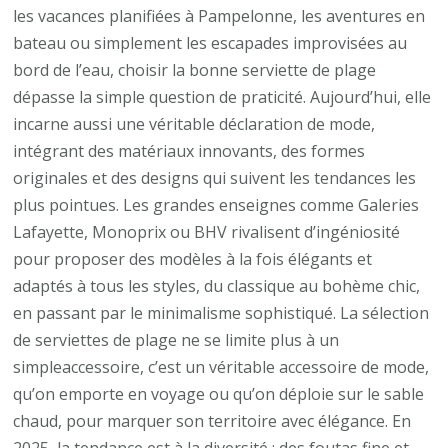
de
les vacances planifiées à Pampelonne, les aventures en
ser
bateau ou simplement les escapades improvisées au
de
bord de l’eau, choisir la bonne serviette de plage
pla
dépasse la simple question de praticité. Aujourd’hui, elle
ten
incarne aussi une véritable déclaration de mode,
pou
intégrant des matériaux innovants, des formes
l’ét
originales et des designs qui suivent les tendances les
plus pointues. Les grandes enseignes comme Galeries
Lafayette, Monoprix ou BHV rivalisent d’ingéniosité
pour proposer des modèles à la fois élégants et
adaptés à tous les styles, du classique au bohème chic,
en passant par le minimalisme sophistiqué. La sélection
de serviettes de plage ne se limite plus à un
simpleaccessoire, c’est un véritable accessoire de mode,
qu’on emporte en voyage ou qu’on déploie sur le sable
chaud, pour marquer son territoire avec élégance. En
2025, la tendance est à la diversité : des foutas fine et