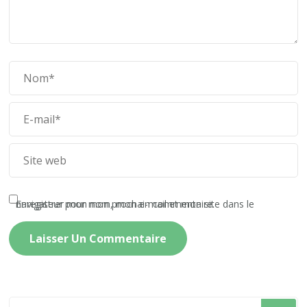
Enregistrer mon nom, mon e-mail et mon site dans le navigateur pour mon prochain commentaire.
Vous