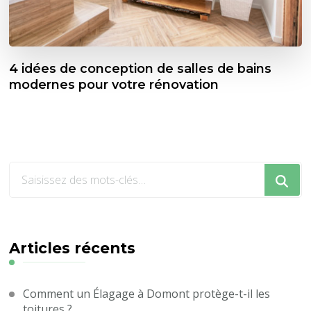
4 idées de conception de salles de bains
modernes pour votre rénovation
Vous
recherchiez
quelque
chose
?
Articles récents
Comment un Élagage à Domont protège-t-il les
toitures ?