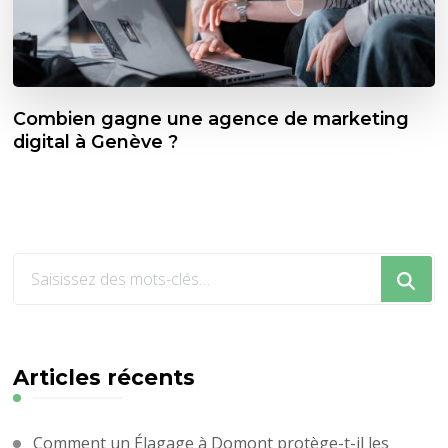
Combien gagne une agence de marketing
digital à Genève ?
Vous
recherchiez
quelque
chose
?
Articles récents
Comment un Élagage à Domont protège-t-il les