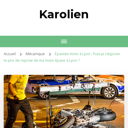
Karolien
Accueil
Mécanique
Épaviste moto à Lyon : Puis-je négocier
le prix de reprise de ma moto épave à Lyon ?